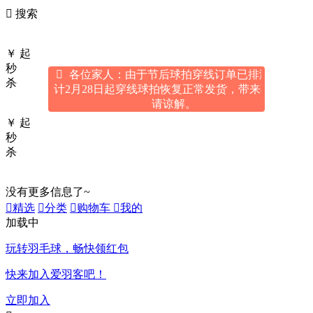

搜索
￥
起
秒

各位家人：由于节后球拍穿线订单已排满，预
杀
计2月28日起穿线球拍恢复正常发货，带来不便敬
请谅解。
￥
起
秒
杀
没有更多信息了~

精选

分类

购物车

我的
加载中
玩转羽毛球，畅快领
红包
快来加入爱羽客吧！
立即加入