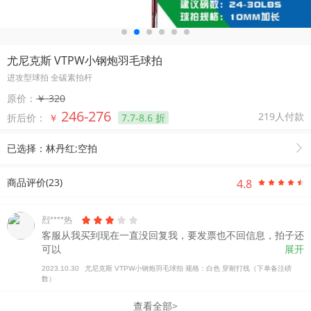
尤尼克斯 VTPW小钢炮羽毛球拍
进攻型球拍 全碳素拍杆
原价：
￥ 320
246-276
219
人付款
折后价：
￥
7.7-8.6
折
已选择：
林丹红;空拍

商品评价(
23
)
4.8











烈****热
客服从我买到现在一直没回复我，要发票也不回信息，拍子还
可以
展开
2023.10.30
尤尼克斯 VTPW小钢炮羽毛球拍 规格：白色 穿耐打线（下单备注磅
数）
查看全部>